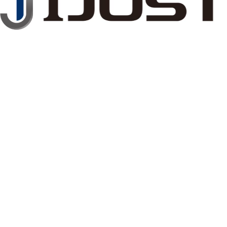
高付加価値でオ
評価をいただい
IEW MORE
事業