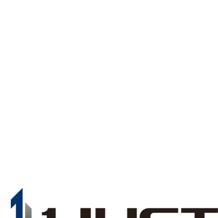
理由
事業内容
施工実績
会社案内
採用情報
新着
H
BUSINESS
WORKS
COMPANY
RECRUIT
NEW
物件づく
さまのニー